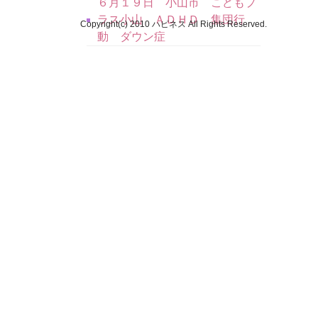
６月１９日 小山市 こどもプ
ラス小山 ＡＤＨＤ 集団行
Copyright(c) 2010 ハピネス All Rights Reserved.
動 ダウン症