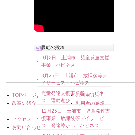
最近の投稿
9月2日 土浦市 児童発達支援
事業 ハピネス
8月25日 土浦市 放課後等デ
イサービス ハピネス
児童発達支援事業所 ハピネ
TOPページ
ご利用方法
ス 運動遊び
教室の紹介
利用者の感想
12月25日 土浦市 児童発達支
援事業 放課後等デイサービ
アクセス
ス 発達障がい ハピネス
お問い合わせ