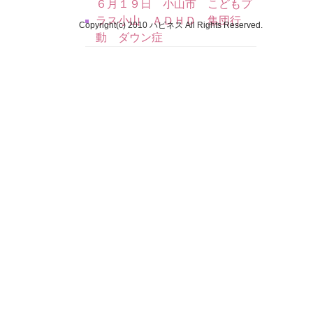
６月１９日 小山市 こどもプ
ラス小山 ＡＤＨＤ 集団行
Copyright(c) 2010 ハピネス All Rights Reserved.
動 ダウン症