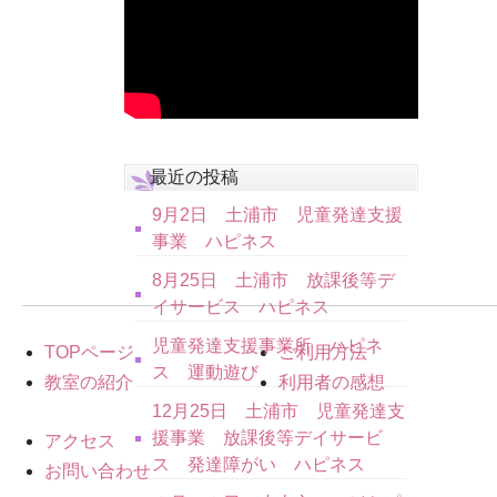
最近の投稿
9月2日 土浦市 児童発達支援
事業 ハピネス
8月25日 土浦市 放課後等デ
イサービス ハピネス
児童発達支援事業所 ハピネ
TOPページ
ご利用方法
ス 運動遊び
教室の紹介
利用者の感想
12月25日 土浦市 児童発達支
援事業 放課後等デイサービ
アクセス
ス 発達障がい ハピネス
お問い合わせ