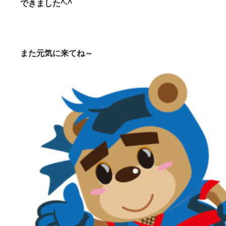
できました^-^
また元気に来てね～