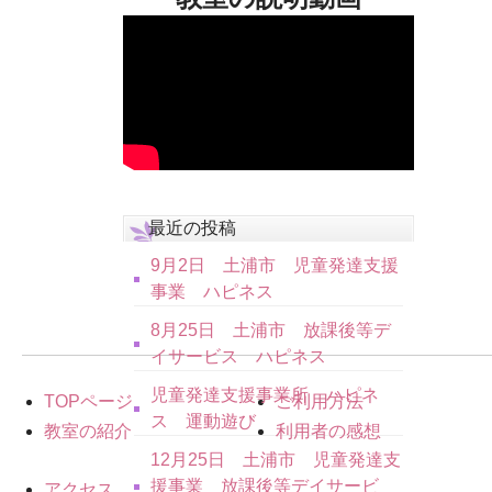
最近の投稿
9月2日 土浦市 児童発達支援
事業 ハピネス
8月25日 土浦市 放課後等デ
イサービス ハピネス
児童発達支援事業所 ハピネ
TOPページ
ご利用方法
ス 運動遊び
教室の紹介
利用者の感想
12月25日 土浦市 児童発達支
援事業 放課後等デイサービ
アクセス