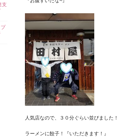
『お腹すいたな~』
達支
ビ
ス
もプ
行
人気店なので、３０分ぐらい並びました！
ラーメンに餃子！『いただきます！』