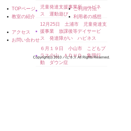
児童発達支援事業所 ハピネ
TOPページ
ご利用方法
ス 運動遊び
教室の紹介
利用者の感想
12月25日 土浦市 児童発達支
援事業 放課後等デイサービ
アクセス
ス 発達障がい ハピネス
お問い合わせ
６月１９日 小山市 こどもプ
ラス小山 ＡＤＨＤ 集団行
Copyright(c) 2010 ハピネス All Rights Reserved.
動 ダウン症